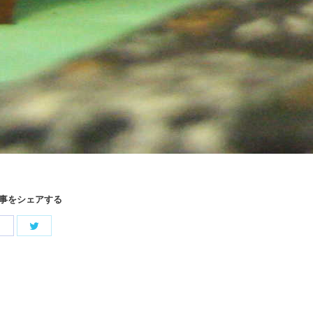
事をシェアする
Share
Share
with
with
Twitter
Facebook