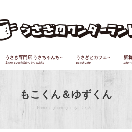
うさぎ専門店 うさちゃんち
うさぎとカフェ
新
Store specializing in rabbits
usagi cafe
Infom
もこくん＆ゆずくん
Home
glooming
もこくん＆…