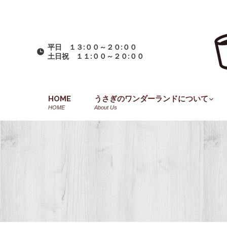
平日 １３:００～２０:００
土日祝 １１:００～２０:００
HOME
うさぎのワンダーランドについて
HOME
About Us
You are here: