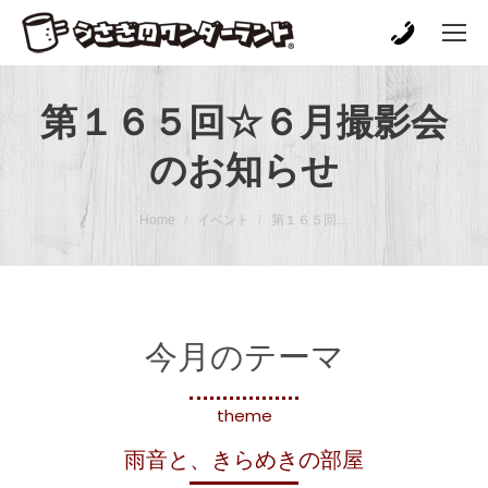
第１６５回☆６月撮影会
のお知らせ
You are here:
Home
イベント
第１６５回…
今月のテーマ
theme
雨音と、きらめきの部屋