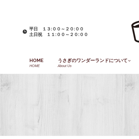
平日 １３:００～２０:００
土日祝 １１:００～２０:００
HOME
うさぎのワンダーランドについて
HOME
About Us
You are here: