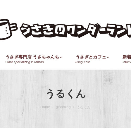
うさぎ専門店 うさちゃんち
うさぎとカフェ
新
Store specializing in rabbits
usagi cafe
Infom
うるくん
Home
glooming
うるくん