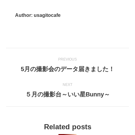
Author:
usagitocafe
Post
PREVIOUS
navigation
5月の撮影会のデータ届きました！
Previous
post:
NEXT
５月の撮影台～いい星Bunny～
Next
post:
Related posts