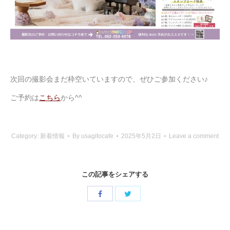
次回の撮影会まだ枠空いていますので、ぜひご参加ください♪
ご予約は
こちら
から^^
Category:
新着情報
By
usagitocafe
2025年5月2日
Leave a comment
この記事をシェアする
Share
Share
with
with
Twitter
Facebook