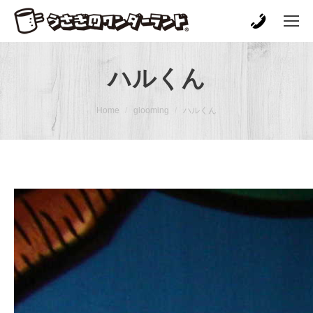
ハルくん
You are here:
Home
glooming
ハルくん