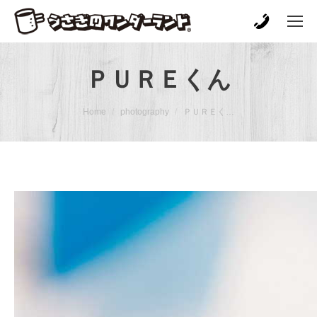
ＰＵＲＥくん
You are here:
Home
photography
ＰＵＲＥく…