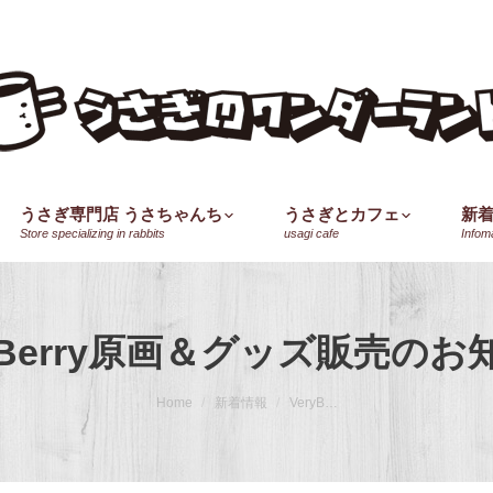
うさぎ専門店 うさちゃんち
うさぎとカフェ
新
Store specializing in rabbits
usagi cafe
Infom
ryBerry原画＆グッズ販売のお
Home
新着情報
VeryB…