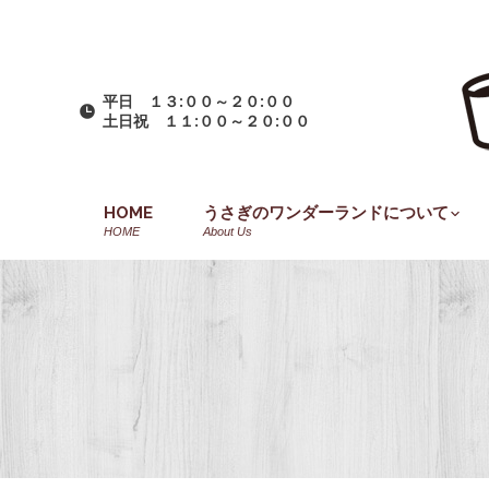
平日 １３:００～２０:００
土日祝 １１:００～２０:００
HOME
うさぎのワンダーランドについて
HOME
About Us
You are here: