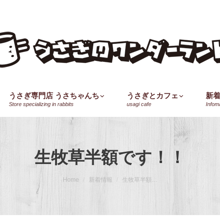
うさぎ専門店 うさちゃんち
うさぎとカフェ
新
Store specializing in rabbits
usagi cafe
Infom
生牧草半額です！！
Home
新着情報
生牧草半額…