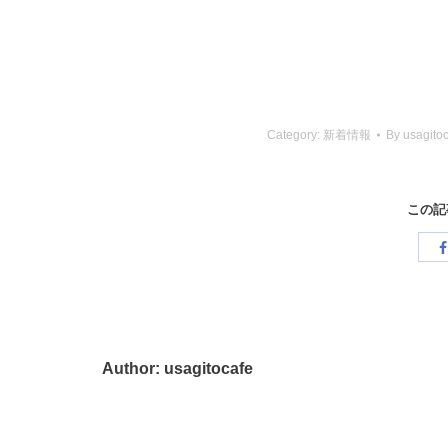
Category:
新着情報
By
usagito
この記
Author:
usagitocafe