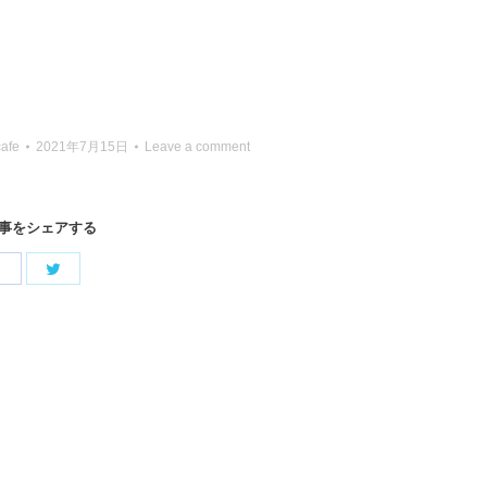
cafe
2021年7月15日
Leave a comment
事をシェアする
Share
Share
with
with
Twitter
Facebook