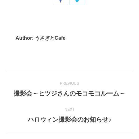
Share
Share
with
with
Twitter
Facebook
Author:
うさぎとCafe
Post
PREVIOUS
navigation
撮影会～ヒツジさんのモコモコルーム～
Previous
post:
NEXT
ハロウィン撮影会のお知らせ♪
Next
post: