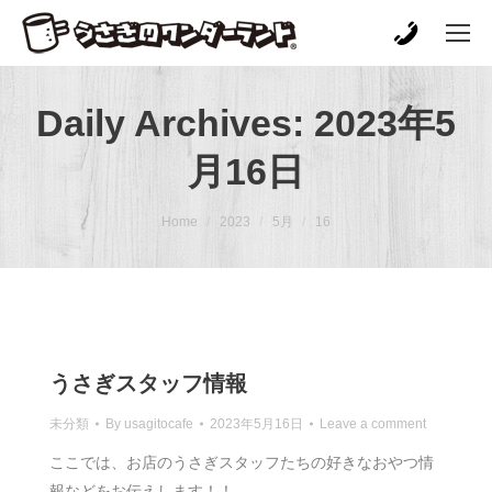
Daily Archives:
2023年5
月16日
You are here:
Home
2023
5月
16
うさぎスタッフ情報
未分類
By
usagitocafe
2023年5月16日
Leave a comment
ここでは、お店のうさぎスタッフたちの好きなおやつ情
報などをお伝えします！！