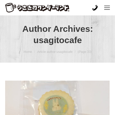
Author Archives:
usagitocafe
You are here:
Home
Article author usagitocafe
(Page 33)