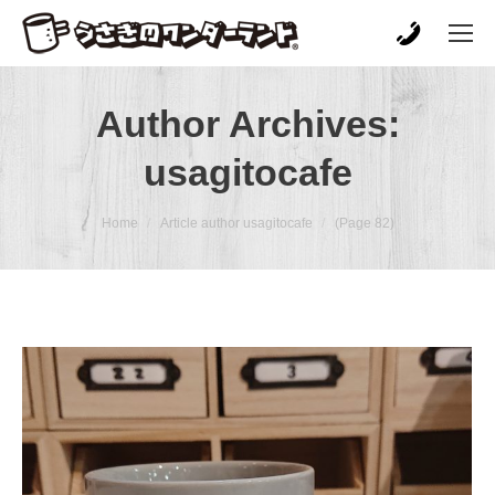
Author Archives:
usagitocafe
You are here:
Home
Article author usagitocafe
(Page 82)