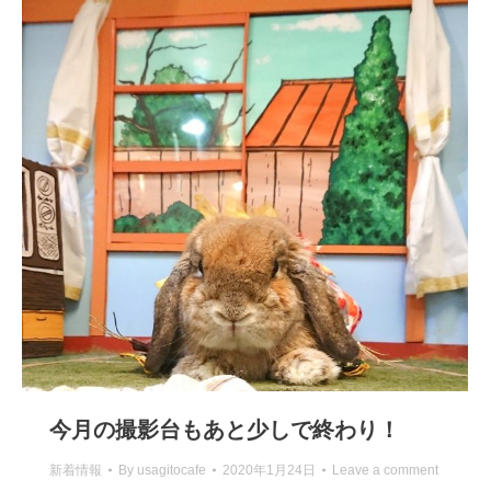
今月の撮影台もあと少しで終わり！
新着情報
By
usagitocafe
2020年1月24日
Leave a comment