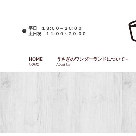
平日 １３:００～２０:００
土日祝 １１:００～２０:００
HOME
うさぎのワンダーランドについて
HOME
About Us
You are here: