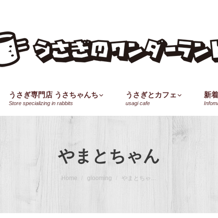
うさぎ専門店 うさちゃんち
うさぎとカフェ
新
Store specializing in rabbits
usagi cafe
Infom
やまとちゃん
Home
glooming
やまとちゃ…