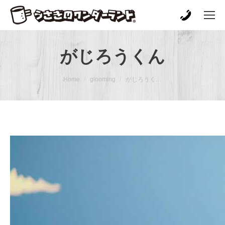
がじろうくん
You are here:
Home
glooming
がじろうく…