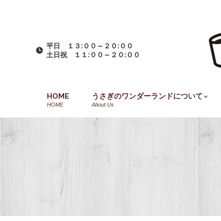
平日 １３:００～２０:００
土日祝 １１:００～２０:００
HOME
うさぎのワンダーランドについて
HOME
About Us
You are here: