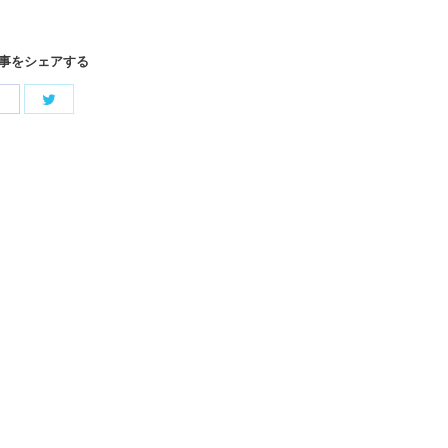
事をシェアする
Share
Share
with
with
Twitter
Facebook