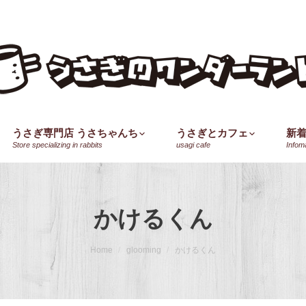
うさぎ専門店 うさちゃんち
うさぎとカフェ
新
Store specializing in rabbits
usagi cafe
Infom
かけるくん
Home
glooming
かけるくん