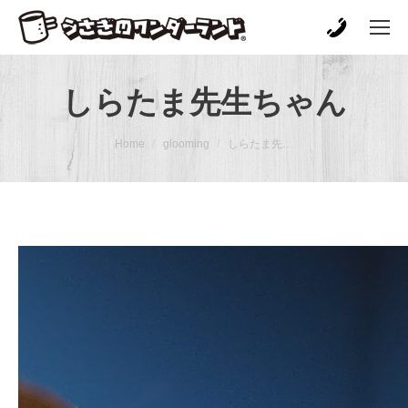
しらたま先生ちゃん
You are here:
Home
glooming
しらたま先…