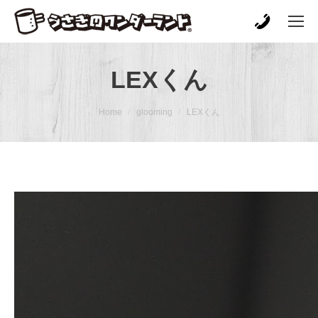
LEXくん
You are here:
Home
glooming
LEXくん