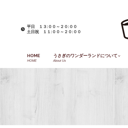
平日 １３:００～２０:００
土日祝 １１:００～２０:００
HOME
うさぎのワンダーランドについて
HOME
About Us
You are here: