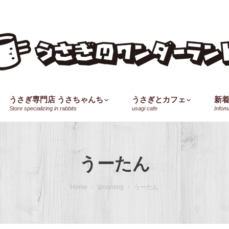
うさぎ専門店 うさちゃんち
うさぎとカフェ
新
Store specializing in rabbits
usagi cafe
Infom
うーたん
Home
glooming
うーたん