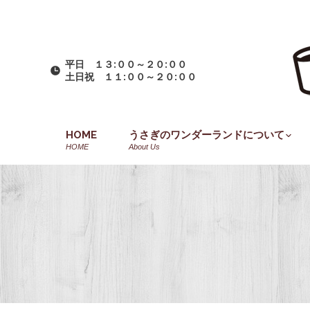
平日 １３:００～２０:００
土日祝 １１:００～２０:００
HOME
うさぎのワンダーランドについて
HOME
About Us
You are here: