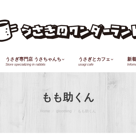
うさぎ専門店 うさちゃんち
うさぎとカフェ
新
Store specializing in rabbits
usagi cafe
Infom
もも助くん
Home
glooming
もも助くん