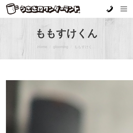
ももすけくん
You are here:
Home
glooming
ももすけく…