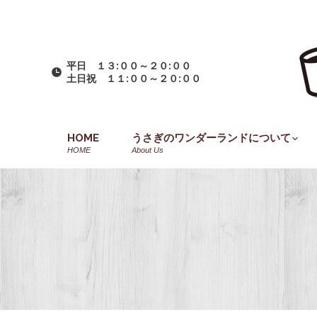
平日 １３:００～２０:００
土日祝 １１:００～２０:００
HOME
うさぎのワンダーランドについて
HOME
About Us
You are here: