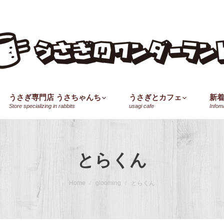
うさぎ専門店 うさちゃんち
うさぎとカフェ
新
Store specializing in rabbits
usagi cafe
Infom
とらくん
Home
glooming
とらくん