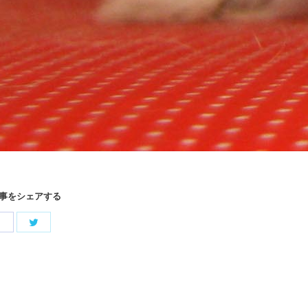
事をシェアする
Share
Share
with
with
Twitter
Facebook