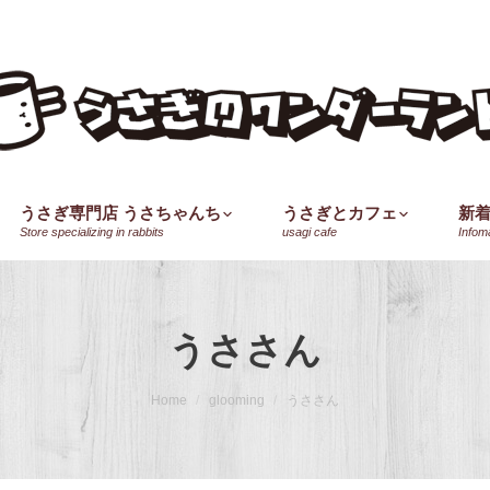
うさぎ専門店 うさちゃんち
うさぎとカフェ
新
Store specializing in rabbits
usagi cafe
Infom
うささん
Home
glooming
うささん