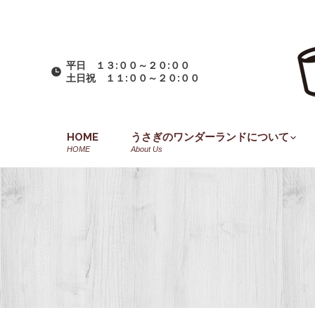
平日 １３:００～２０:００
土日祝 １１:００～２０:００
HOME
うさぎのワンダーランドについて
HOME
About Us
You are here: