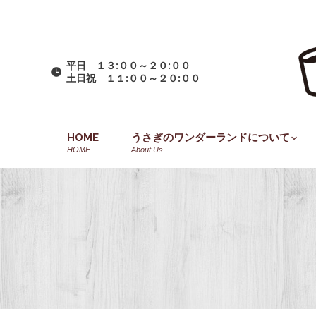
平日 １３:００～２０:００
土日祝 １１:００～２０:００
HOME
うさぎのワンダーランドについて
HOME
About Us
You are here: