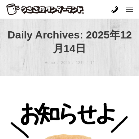
Daily Archives:
2025年12
月14日
You are here:
Home
2025
12月
14