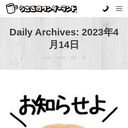
Daily Archives:
2023年4
月14日
You are here:
Home
2023
4月
14