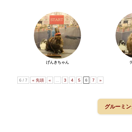
げんきちゃん
6 / 7
« 先頭
«
...
3
4
5
6
7
»
グルーミン