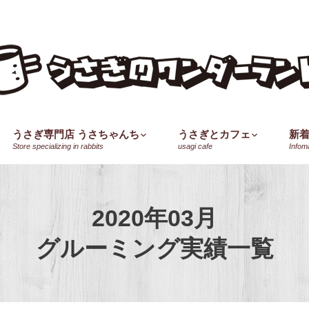
うさぎ専門店 うさちゃんち
うさぎとカフェ
新
Store specializing in rabbits
usagi cafe
Infom
2020年03月
グルーミング実績一覧