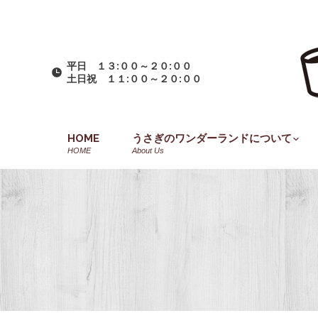
平日 １３:００～２０:００
土日祝 １１:００～２０:００
HOME
うさぎのワンダーランドについて
HOME
About Us