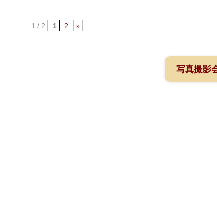
1 / 2
1
2
»
写真撮影