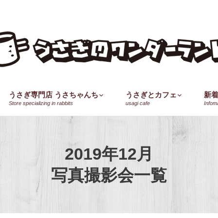
うさぎ専門店 うさちゃんち
うさぎとカフェ
新
Store specializing in rabbits
usagi cafe
Infom
2019年12月
写真撮影会一覧