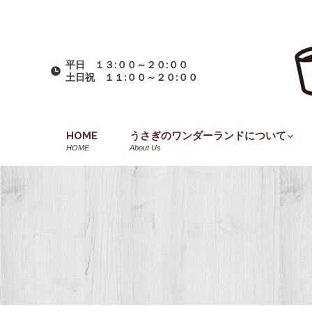
平日 １３:００～２０:００
土日祝 １１:００～２０:００
HOME
うさぎのワンダーランドについて
HOME
About Us