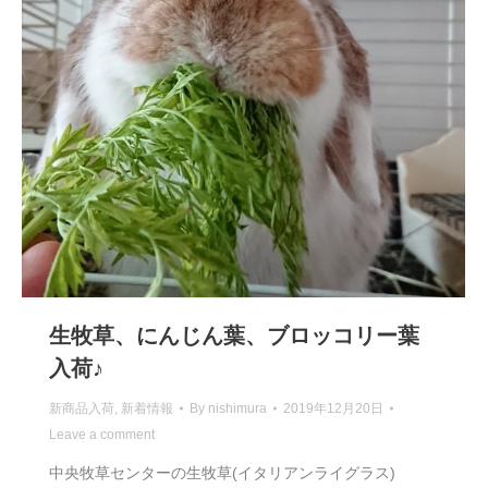
生牧草、にんじん葉、ブロッコリー葉
入荷♪
新商品入荷
,
新着情報
By
nishimura
2019年12月20日
Leave a comment
中央牧草センターの生牧草(イタリアンライグラス)