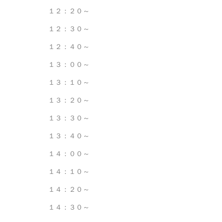
１２：２０～
１２：３０～
１２：４０～
１３：００～
１３：１０～
１３：２０～
１３：３０～
１３：４０～
１４：００～
１４：１０～
１４：２０～
１４：３０～