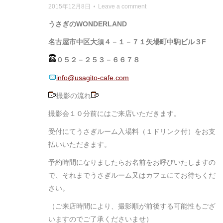
2015年12月8日
Leave a comment
うさぎのWONDERLAND
名古屋市中区大須４－１－７１矢場町中駒ビル３F
０５２－２５３－６６７８
info@usagito-cafe.com
撮影の流れ
撮影会１０分前にはご来店いただきます。
受付にてうさぎルーム入場料（１ドリンク付）をお支
払いいただきます。
予約時間になりましたらお名前をお呼びいたしますの
で、それまでうさぎルーム又はカフェにてお待ちくだ
さい。
（ご来店時間により、撮影順が前後する可能性もござ
いますのでご了承くださいませ）