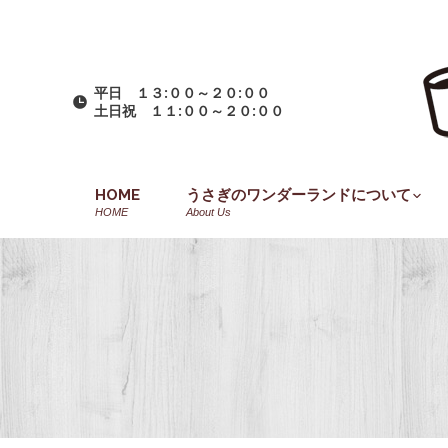
平日 １３:００～２０:００
土日祝 １１:００～２０:００
HOME
うさぎのワンダーランドについて
HOME
About Us
You are here: