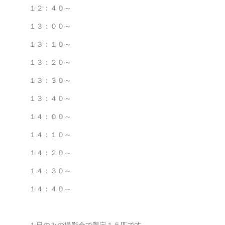
１２：４０～
１３：００～
１３：１０～
１３：２０～
１３：３０～
１３：４０～
１４：００～
１４：１０～
１４：２０～
１４：３０～
１４：４０～