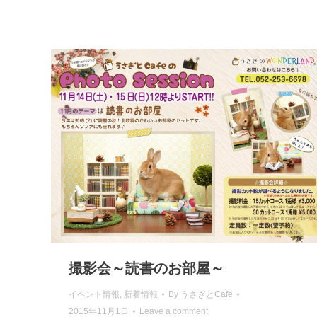
撮影会～読書のお部屋～
イベント情報
,
新着情報
By
うさぎとCafe
2015年11月1日
Leave a comment