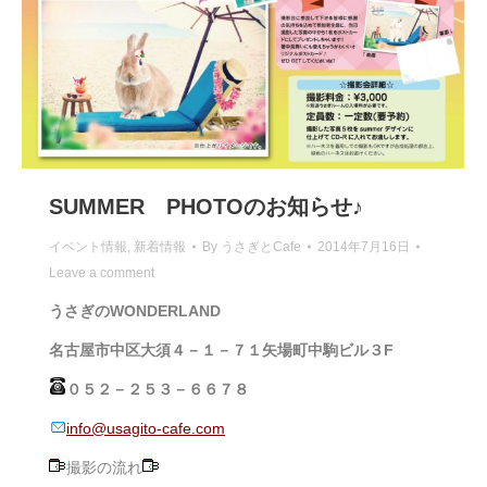
SUMMER PHOTOのお知らせ♪
イベント情報
,
新着情報
By
うさぎとCafe
2014年7月16日
Leave a comment
うさぎのWONDERLAND
名古屋市中区大須４－１－７１矢場町中駒ビル３F
０５２－２５３－６６７８
info@usagito-cafe.com
撮影の流れ