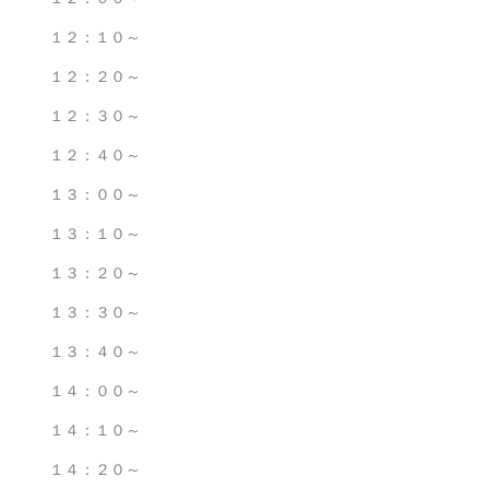
１２：１０～
１２：２０～
１２：３０～
１２：４０～
１３：００～
１３：１０～
１３：２０～
１３：３０～
１３：４０～
１４：００～
１４：１０～
１４：２０～