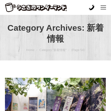
Category Archives:
新着
情報
You are here:
Home
Category "新着情報"
(Page 54)