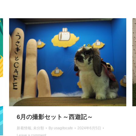
6月の撮影セット～西遊記～
新着情報
,
未分類
By
usagitocafe
2024年6月5日
Leave a comment