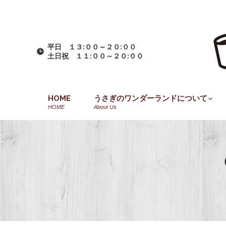
平日 １３:００～２０:００
土日祝 １１:００～２０:００
HOME
うさぎのワンダーランドについて
HOME
About Us
You are here: