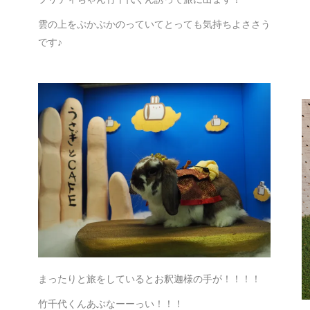
雲の上をぷかぷかのっていてとっても気持ちよささう
です♪
まったりと旅をしているとお釈迦様の手が！！！！
竹千代くんあぶなーーっい！！！