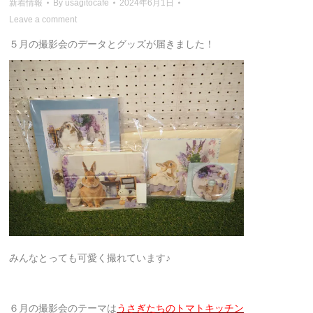
新着情報
By
usagitocafe
2024年6月1日
Leave a comment
５月の撮影会のデータとグッズが届きました！
みんなとっても可愛く撮れています♪
６月の撮影会のテーマは
うさぎたちのトマトキッチン