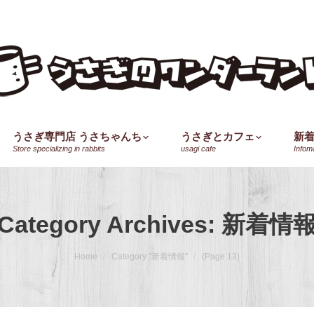
うさぎ専門店 うさちゃんち
うさぎとカフェ
新
Store specializing in rabbits
usagi cafe
Infom
Category Archives:
新着情
Home
Category "新着情報"
(Page 13)