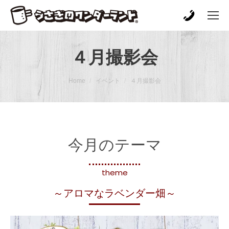
４月撮影会
You are here:
Home
イベント
４月撮影会
今月のテーマ
theme
～アロマなラベンダー畑～