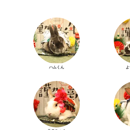
ハムくん
よ