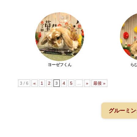
ヨーゼフくん
ら
3 / 6
«
1
2
3
4
5
...
»
最後 »
グルーミン