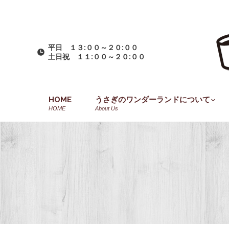
平日 １３:００～２０:００
土日祝 １１:００～２０:００
HOME
うさぎのワンダーランドについて
HOME
About Us