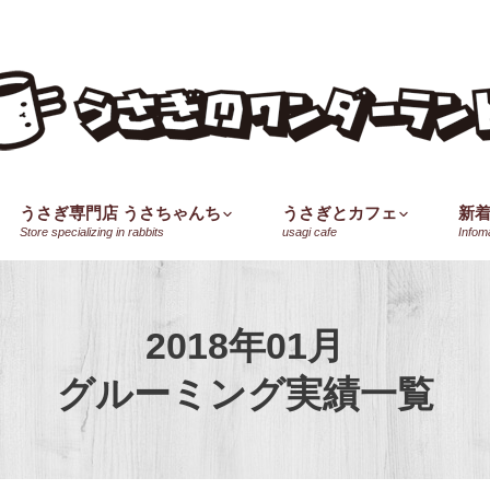
うさぎ専門店 うさちゃんち
うさぎとカフェ
新
Store specializing in rabbits
usagi cafe
Infom
2018年01月
グルーミング実績一覧