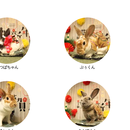
つばちゃん
ぷぅくん