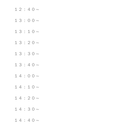
１２：４０～
１３：００～
１３：１０～
１３：２０～
１３：３０～
１３：４０～
１４：００～
１４：１０～
１４：２０～
１４：３０～
１４：４０～