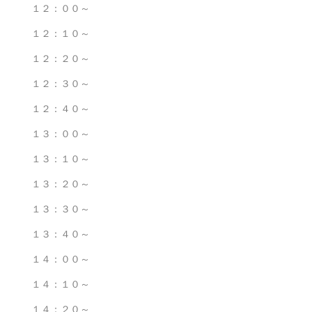
１２：００～
１２：１０～
１２：２０～
１２：３０～
１２：４０～
１３：００～
１３：１０～
１３：２０～
１３：３０～
１３：４０～
１４：００～
１４：１０～
１４：２０～