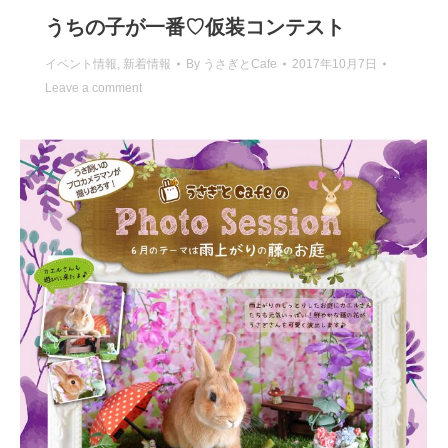
うちの子が一番♡仮装コンテスト
イベント情報
,
新着情報
By
うさぎとCafe
2017年10月7日
Leave a comment