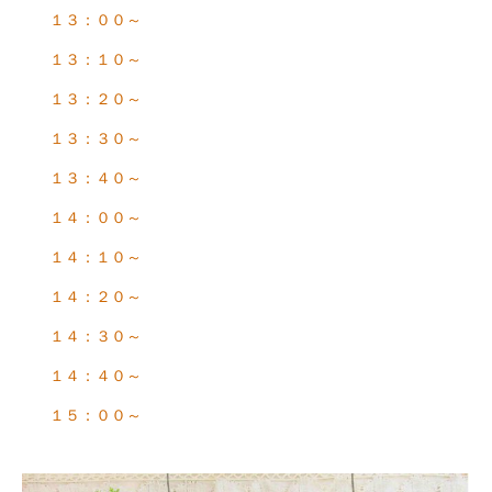
１３：００～
１３：１０～
１３：２０～
１３：３０～
１３：４０～
１４：００～
１４：１０～
１４：２０～
１４：３０～
１４：４０～
１５：００～