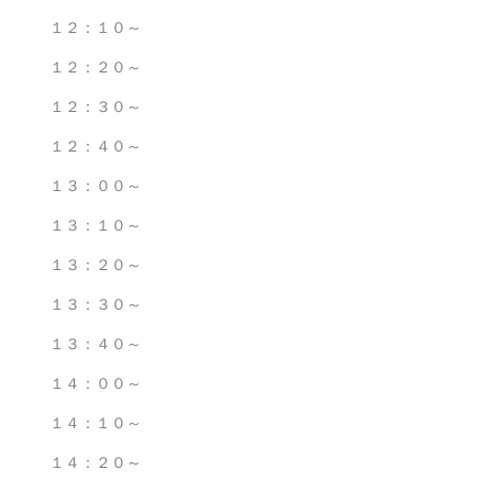
１２：１０～
１２：２０～
１２：３０～
１２：４０～
１３：００～
１３：１０～
１３：２０～
１３：３０～
１３：４０～
１４：００～
１４：１０～
１４：２０～