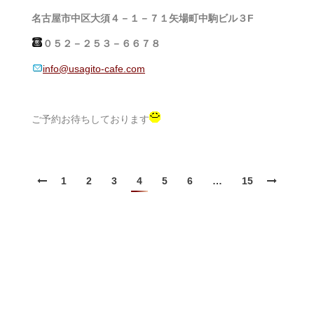
名古屋市中区大須４－１－７１矢場町中駒ビル３F
０５２－２５３－６６７８
info@usagito-cafe.com
ご予約お待ちしております
1
2
3
4
5
6
…
15
© 2008
うさぎのワンダーランド[うさぎとcafe]
. All Right Reserved.
動物取扱業登録番号 展示（第250113号）/ 販売（第250110号）/ 保管（第
250111号） / 貸出し（第250112号）