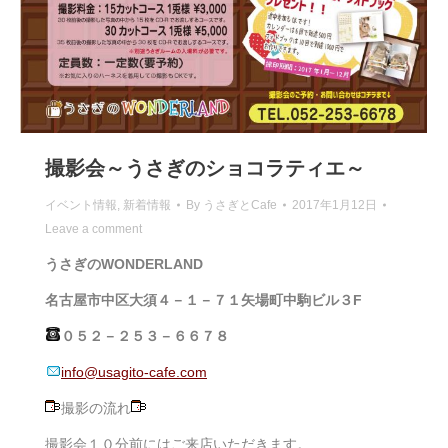
撮影会～うさぎのショコラティエ～
イベント情報
,
新着情報
By
うさぎとCafe
2017年1月12日
Leave a comment
うさぎのWONDERLAND
名古屋市中区大須４－１－７１矢場町中駒ビル３F
０５２－２５３－６６７８
info@usagito-cafe.com
撮影の流れ
撮影会１０分前にはご来店いただきます。