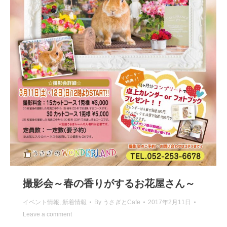
撮影会～春の香りがするお花屋さん～
イベント情報
,
新着情報
By
うさぎとCafe
2017年2月11日
Leave a comment