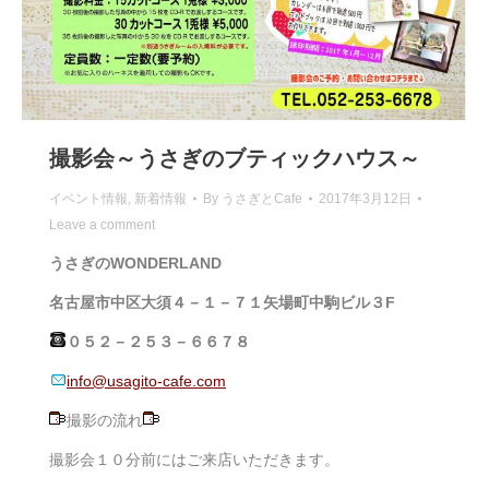
撮影会～うさぎのブティックハウス～
イベント情報
,
新着情報
By
うさぎとCafe
2017年3月12日
Leave a comment
うさぎのWONDERLAND
名古屋市中区大須４－１－７１矢場町中駒ビル３F
０５２－２５３－６６７８
info@usagito-cafe.com
撮影の流れ
撮影会１０分前にはご来店いただきます。