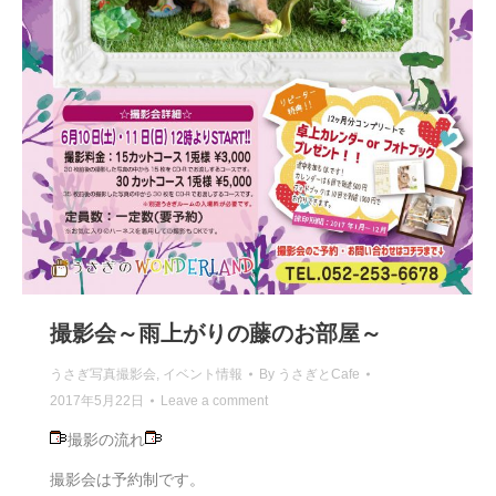
撮影会～雨上がりの藤のお部屋～
うさぎ写真撮影会
,
イベント情報
By
うさぎとCafe
2017年5月22日
Leave a comment
撮影の流れ
撮影会は予約制です。