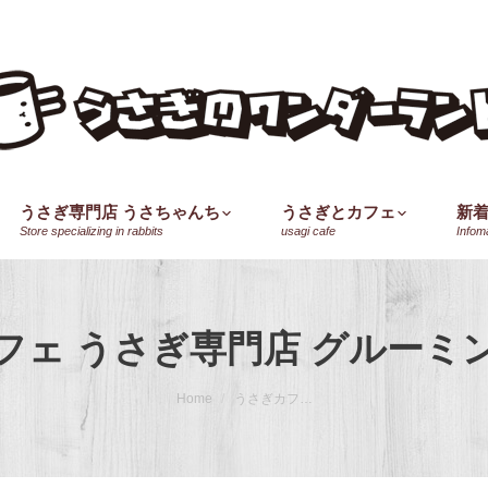
うさぎ専門店 うさちゃんち
うさぎとカフェ
新
Store specializing in rabbits
usagi cafe
Infom
フェ うさぎ専門店 グルーミ
Home
うさぎカフ…