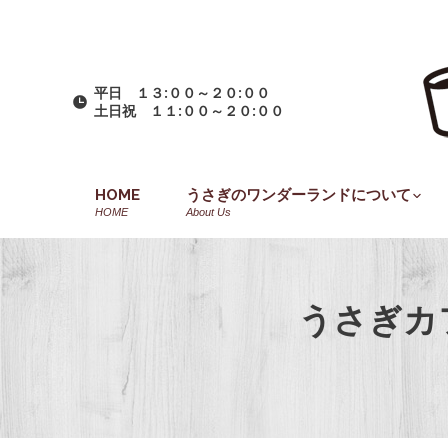
平日 １３:００～２０:００
土日祝 １１:００～２０:００
HOME
うさぎのワンダーランドについて
HOME
About Us
うさぎカ
You are here: