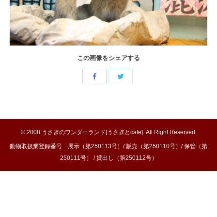
この画像をシェアする
Share
Share
with
with
Twitter
Facebook
© 2008
うさぎのワンダーランド[うさぎとcafe]
. All Right Reserved.
動物取扱業登録番号 展示（第250113号）/ 販売（第250110号）/ 保管（第
250111号） / 貸出し（第250112号）