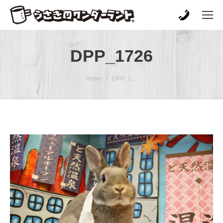
DPP_1726
You are here:
Home
DPP_1…