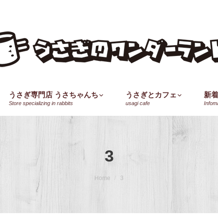
うさぎ専門店 うさちゃんち
うさぎとカフェ
新
Store specializing in rabbits
usagi cafe
Infom
3
Home
3