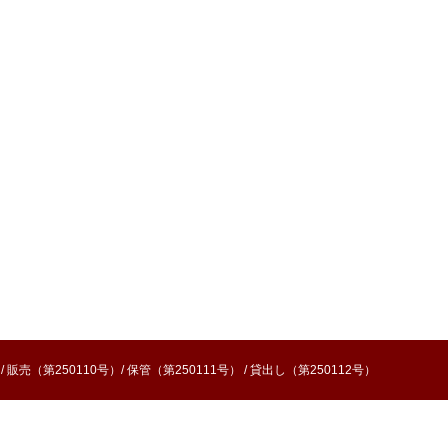
売（第250110号）/ 保管（第250111号） / 貸出し（第250112号）