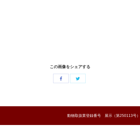
この画像をシェアする
Share
Share
with
with
Twitter
Facebook
動物取扱業登録番号 展示（第250113号）/ 販