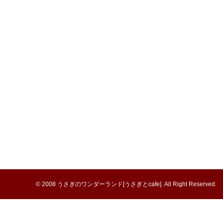
© 2008
うさぎのワンダーランド[うさぎとcafe]
. All Right Reserved.