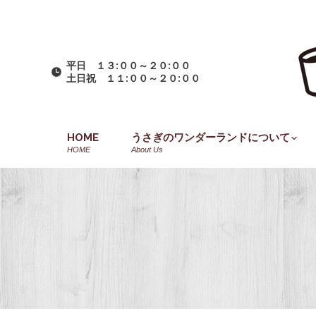
平日 １３:００～２０:００
土日祝 １１:００～２０:００
HOME
うさぎのワンダーランドについて
HOME
About Us
You are here: